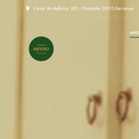
Carrer de Mallorca, 350, L'Eixample, 08013 Barcelona
IMP