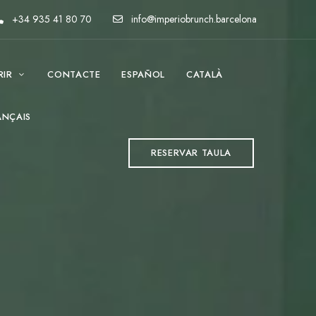
+34 935 41 80 70
info@imperiobrunch.barcelona
RIR
CONTACTE
ESPAÑOL
CATALÀ
ANÇAIS
RESERVAR TAULA