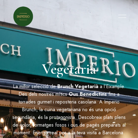
Vegetarià
La millor selecció de
Brunch Vegetarià
a l’Eixample.
Des dels nostres mítics
Ous Benedictins
fins a
torrades gurmet i reposteria casolana. A Imperio
Brunch, la cuina vegetariana no és una opció
secundària, és la protagonista. Descobreix plats plens
de color, formatges fosos i ous de pagès preparats al
moment. Energia real per a la teva visita a Barcelona.