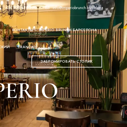
+34 935 41 80 70
info@imperiobrunch.barcelona
КОНТАКТЫ – IMPERIO BRUNCH БАРСЕЛОНА
СКИЙ
FRANÇAIS
ЗАБРОНИРОВАТЬ СТОЛИК
PERIO