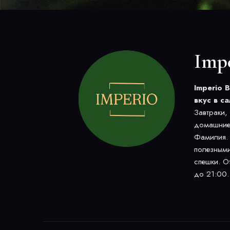
Imp
Imperio 
вкус в с
Завтраки,
домашние
Фамилия.
полезными
спешки. О
до 21:00.