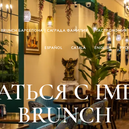
O BRUNCH БАРСЕЛОНА | САГРАДА ФАМИЛИЯ
ГАСТРОНОМИЯ
ESPAÑOL
CATALÀ
ENGLISH
РУС
АТЬСЯ С IM
BRUNCH