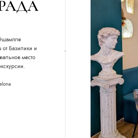
ГРАДА
 Эшампле
ы от Базилики и
еальное место
экскурсии.
elona