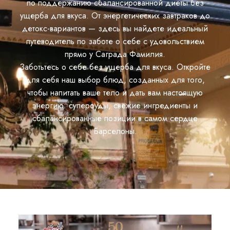
по поддержанию сбалансированной диеты без
ущерба для вкуса. От энергетических завтраков до
детокс-вариантов — здесь вы найдете идеальный
путеводитель по заботе о себе с удовольствием
прямо у Саграда Фамилия.
Заботьтесь о себе без ущерба для вкуса. Откройте
для себя наш выбор блюд, созданных для того,
чтобы напитать ваше тело и дать вам настоящую
энергию: суперфуды, свежие ингредиенты и
сбалансированные позиции в самом сердце
Барселоны.