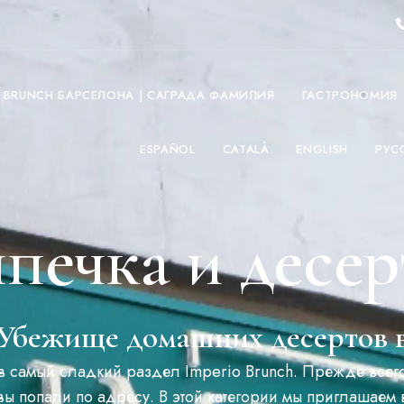
O BRUNCH БАРСЕЛОНА | САГРАДА ФАМИЛИЯ
ГАСТРОНОМИЯ
ESPAÑOL
CATALÀ
ENGLISH
РУС
печка и десе
 Убежище домашних десертов 
 самый сладкий раздел Imperio Brunch. Прежде всег
 вы попали по адресу. В этой категории мы приглашаем 