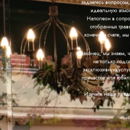
задаетесь вопросом,
идеальную атмос
Наполеон в сопро
отобранных травя
конечном счете, мы
Наконец, мы знаем, 
не только подс
эксклюзивную услуг
причастие или юбил
Изучите наши пред