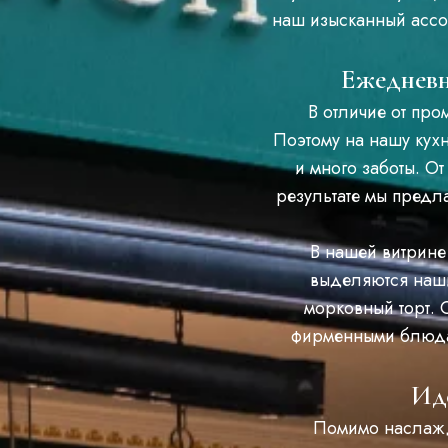
наш изысканный ассо
Ежедневн
В отличие от пр
Поэтому на нашу кух
и много заботы. О
результате мы пред
В нашей витрине
выделяются наши
морковный торт. 
фирменными блюдам
Иде
Помимо наслажд