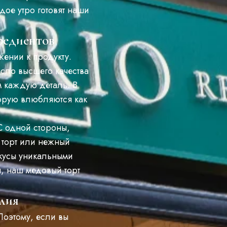
ое утро готовят наши
редиентов
ении к продукту.
сло высшего качества
м каждую деталь. В
орую влюбляются как
С одной стороны,
 торт или нежный
вкусы уникальными
, наш медовый торт
илия
оэтому, если вы