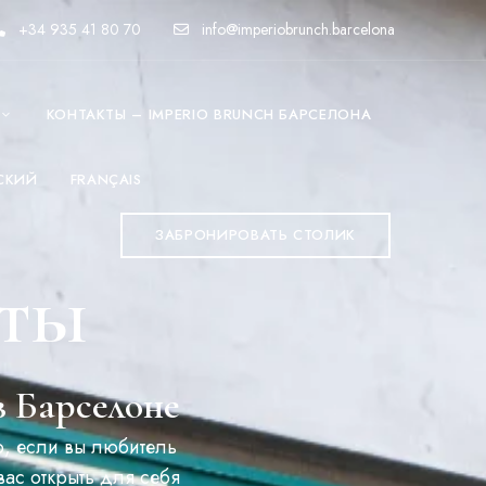
+34 935 41 80 70
info@imperiobrunch.barcelona
КОНТАКТЫ – IMPERIO BRUNCH БАРСЕЛОНА
СКИЙ
FRANÇAIS
ЗАБРОНИРОВАТЬ СТОЛИК
рты
в Барселоне
о, если вы любитель
вас открыть для себя