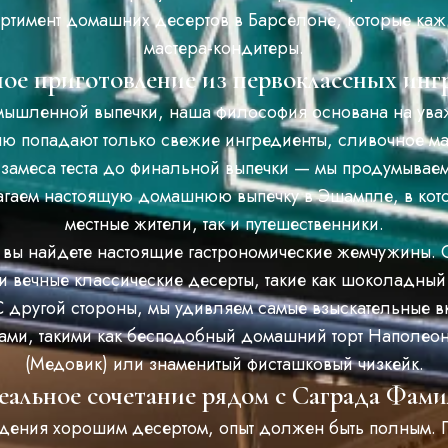
ртимент домашних десертов в Барселоне, которые кажд
мастера-кондитеры.
ое приготовление из первоклассных инг
омышленной выпечки, наша философия основана на уваж
ню попадают только свежие ингредиенты, сливочное ма
т замеса теста до финальной выпечки — мы продумывае
лагаем настоящую домашнюю выпечку в Эшампле, в кот
местные жители, так и путешественники.
 вы найдете настоящие гастрономические жемчужины. 
 вечные классические десерты, такие как шоколадный
С другой стороны, мы удивляем самые взыскательные 
и, такими как бесподобный домашний торт Наполеон
(Медовик) или знаменитый фисташковый чизкейк.
альное сочетание рядом с Саграда Фам
ения хорошим десертом, опыт должен быть полным. П