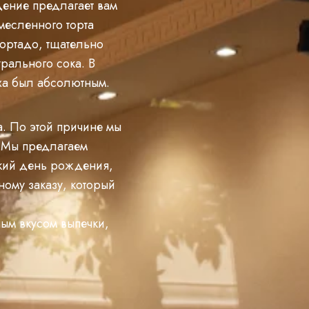
дение предлагает вам
месленного торта
ортадо, тщательно
урального сока. В
ыха был абсолютным.
. По этой причине мы
. Мы предлагаем
ский день рождения,
ому заказу, который
ым вкусом выпечки,