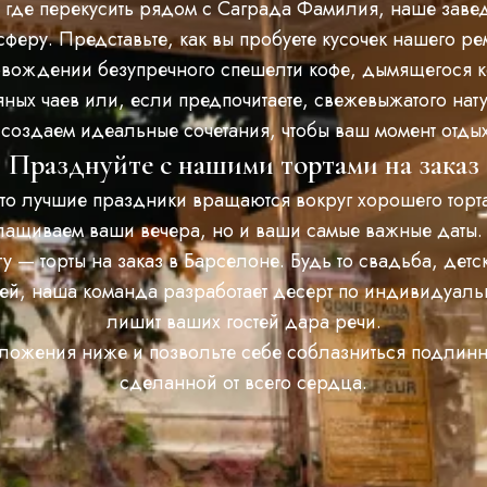
 где перекусить рядом с Саграда Фамилия, наше заве
феру. Представьте, как вы пробуете кусочек нашего ре
вождении безупречного спешелти кофе, дымящегося к
ных чаев или, если предпочитаете, свежевыжатого нат
 создаем идеальные сочетания, чтобы ваш момент отд
Празднуйте с нашими тортами на заказ
что лучшие праздники вращаются вокруг хорошего торта
лащиваем ваши вечера, но и ваши самые важные даты
у — торты на заказ в Барселоне. Будь то свадьба, дет
ей, наша команда разработает десерт по индивидуальн
лишит ваших гостей дара речи.
ложения ниже и позвольте себе соблазниться подлинн
сделанной от всего сердца.