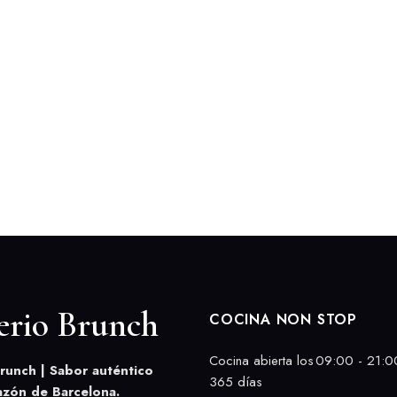
erio Brunch
COCINA NON STOP
Cocina abierta los
09:00 - 21:0
runch | Sabor auténtico
365 días
azón de Barcelona.