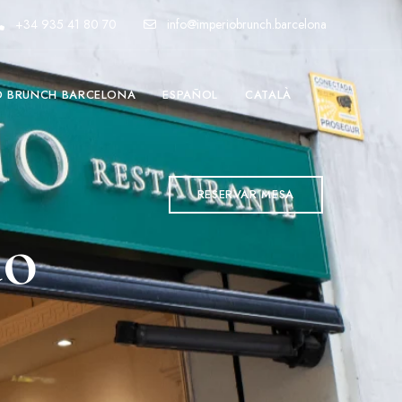
+34 935 41 80 70
info@imperiobrunch.barcelona
O BRUNCH BARCELONA
ESPAÑOL
CATALÀ
RESERVAR MESA
do