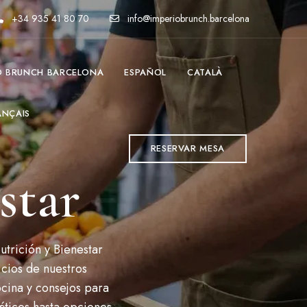
+34 935 41 80 70
info@imperiobrunch.barcelona
O BRUNCH BARCELONA
ESPAÑOL
CATALÀ
ANÇAIS
RESERVAR MESA
star
trición y Bienestar
cios de nuestros
cina y consejos para