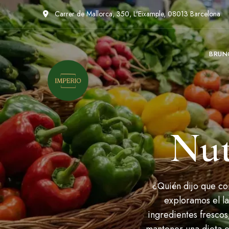
Carrer de Mallorca, 350, L'Eixample, 08013 Barcelona
BRUN
Nut
¿Quién dijo que co
exploramos el l
ingredientes fresco