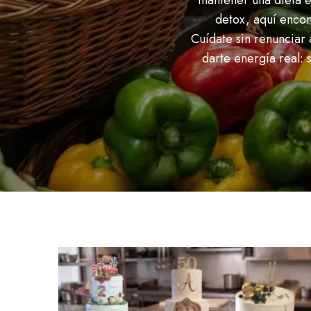
mantener una dieta e
detox, aquí encont
Cuídate sin renunciar 
darte energía real: