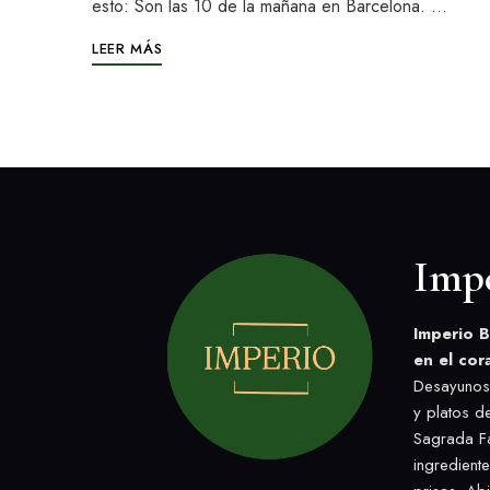
esto: Son las 10 de la mañana en Barcelona. …
LEER MÁS
Imp
Imperio B
en el cor
Desayunos,
y platos d
Sagrada Fa
ingredient