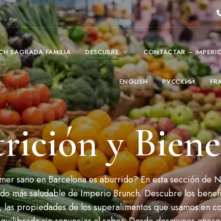
CH SAGRADA FAMILIA
DESCUBRE
CONTACTAR – IMPERI
ENGLISH
РУССКИЙ
FR
rición y Biene
mer sano en Barcelona es aburrido? En esta sección de Nu
ado más saludable de Imperio Brunch. Descubre los benefi
s, las propiedades de los superalimentos que usamos en co