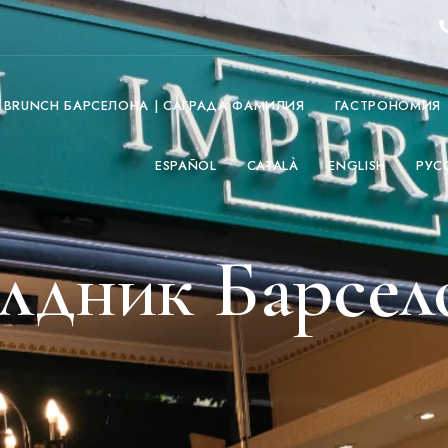
O BRUNCH БАРСЕЛОНА | САГРАДА ФАМИЛИЯ
ГАСТРОНОМИЯ
ESPAÑOL
CATALÀ
ENGLISH
РУС
лдник Барсел