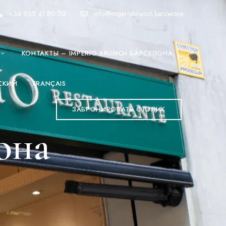
+34 935 41 80 70
info@imperiobrunch.barcelona
КОНТАКТЫ – IMPERIO BRUNCH БАРСЕЛОНА
СКИЙ
FRANÇAIS
ЗАБРОНИРОВАТЬ СТОЛИК
она