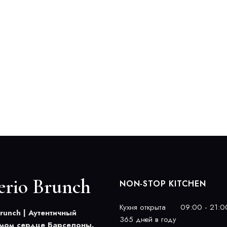
erio Brunch
NON-STOP KITCHEN
Кухня открыта
09:00 - 21:0
Brunch | Аутентичный
365 дней в году
амом сердце Барселоны.