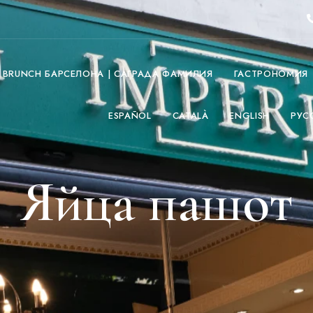
O BRUNCH БАРСЕЛОНА | САГРАДА ФАМИЛИЯ
ГАСТРОНОМИЯ
ESPAÑOL
CATALÀ
ENGLISH
РУС
Яйца пашот