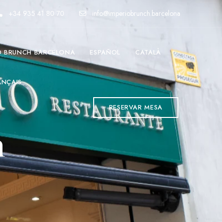
+34 935 41 80 70
info@imperiobrunch.barcelona
O BRUNCH BARCELONA
ESPAÑOL
CATALÀ
ANÇAIS
RESERVAR MESA
n