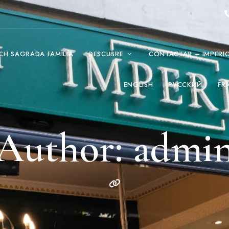
CH SAGRADA FAMILIA
DESCUBRE
CONTACTAR – IMPERI
ENGLISH
РУССКИЙ
FR
Author: admi