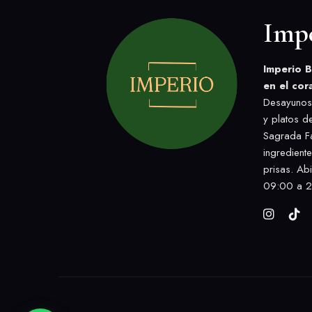
Imp
Imperio B
en el cor
Desayunos,
y platos d
Sagrada Fa
ingredient
prisas. Ab
09:00 a 2