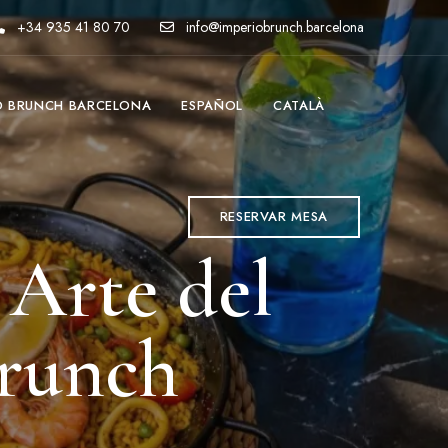
+34 935 41 80 70
info@imperiobrunch.barcelona
O BRUNCH BARCELONA
ESPAÑOL
CATALÀ
RESERVAR MESA
 Arte del
Brunch